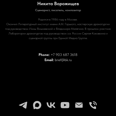
Никита Ворожищев
Сценарист, писатель, композитор
Родился в 1986 году в Москве. ​​
Окончил
Литературный институт имени А.М. Горького
, мастерскую драматургии
под руководством
Инны Вишневской
и
Владимира Малягина
. В прошлом участник
Лаборатории драматургов под руководством з.а. России
Сергея Коковкина
и
сценарной группы при Единой Медиа Группе.
Phone:
+7 903 687 3618
Email:
brief@bk.ru