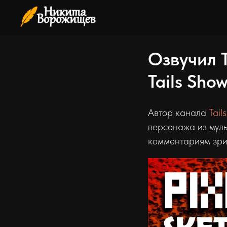
Озвучил Т
Tails Sho
Автор канала
Tail
персонажа из муль
комментариям зрит