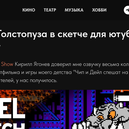
КИНО
ТЕАТР
МУЗЫКА
ХОББИ
олстопуза в скетче для юту
w
s Show
Кирилл Ягонев доверил мне озвучку весьма ко
тфильма и игры моего детства "Чип и Дейл спешат на
елей, у нас получилось.