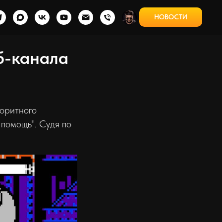
НОВОСТИ
б-канала
лоритного
 помощь". Судя по