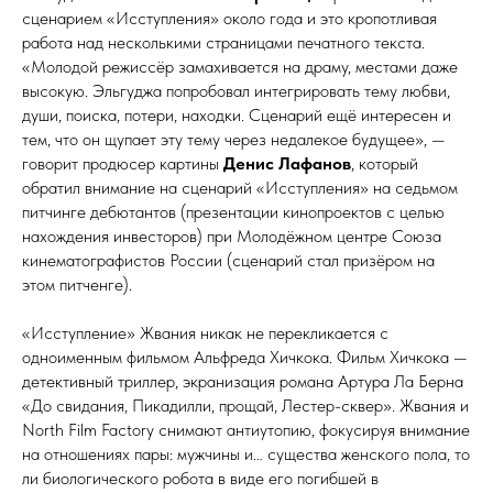
сценарием «Исступления» около года и это кропотливая
работа над несколькими страницами печатного текста.
«Молодой режиссёр замахивается на драму, местами даже
высокую. Эльгуджа попробовал интегрировать тему любви,
души, поиска, потери, находки. Сценарий ещё интересен и
тем, что он щупает эту тему через недалекое будущее», —
говорит продюсер картины
Денис Лафанов
, который
обратил внимание на сценарий «Исступления» на седьмом
питчинге дебютантов (презентации кинопроектов с целью
нахождения инвесторов) при Молодёжном центре Союза
кинематографистов России (сценарий стал призёром на
этом питченге).
«Исступление» Жвания никак не перекликается с
одноименным фильмом Альфреда Хичкока. Фильм Хичкока —
детективный триллер, экранизация романа Артура Ла Берна
«До свидания, Пикадилли, прощай, Лестер-сквер». Жвания и
North Film Factory снимают антиутопию, фокусируя внимание
на отношениях пары: мужчины и… существа женского пола, то
ли биологического робота в виде его погибшей в