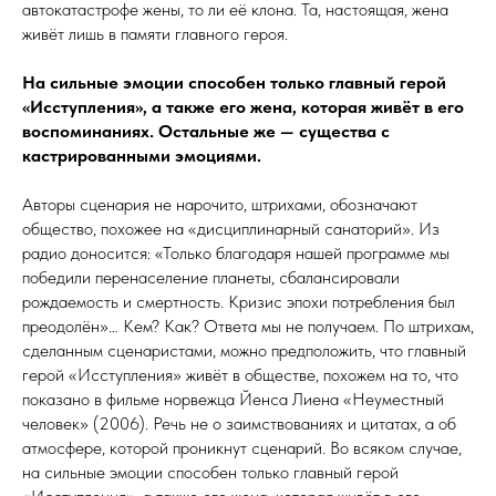
автокатастрофе жены, то ли её клона. Та, настоящая, жена
живёт лишь в памяти главного героя.
На сильные эмоции способен только главный герой
«Исступления», а также его жена, которая живёт в его
воспоминаниях. Остальные же — существа с
кастрированными эмоциями.
Авторы сценария не нарочито, штрихами, обозначают
общество, похожее на «дисциплинарный санаторий». Из
радио доносится: «Только благодаря нашей программе мы
победили перенаселение планеты, сбалансировали
рождаемость и смертность. Кризис эпохи потребления был
преодолён»… Кем? Как? Ответа мы не получаем. По штрихам,
сделанным сценаристами, можно предположить, что главный
герой «Исступления» живёт в обществе, похожем на то, что
показано в фильме норвежца Йенса Лиена «Неуместный
человек» (2006). Речь не о заимствованиях и цитатах, а об
атмосфере, которой проникнут сценарий. Во всяком случае,
на сильные эмоции способен только главный герой