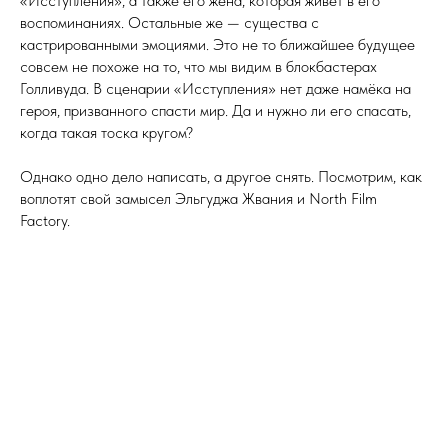
«Исступления», а также его жена, которая живёт в его
воспоминаниях. Остальные же — существа с
кастрированными эмоциями. Это не то ближайшее будущее
совсем не похоже на то, что мы видим в блокбастерах
Голливуда. В сценарии «Исступления» нет даже намёка на
героя, призванного спасти мир. Да и нужно ли его спасать,
когда такая тоска кругом?
Однако одно дело написать, а другое снять. Посмотрим, как
воплотят свой замысел Эльгуджа Жвания и North Film
Factory.