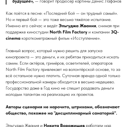
будущее»
,
— говорит продюсер картины Денис Лафанов
Как поётся в песне: «Последний бой — он трудный самый».
Но и первый бой — это тоже весьма тяжёлое испытание.
Именно его сейчас и ведёт
Эльгуджа Жвания
, снимая при
поддержке киностудии
North Film Factory
и компании
3Q-
cinema
короткометражный фильм «Исступление».
Главный вопрос, который нужно решить для запуска
кинопроекта — это деньги, и их ребятам приходиться искать
самим. Если актёров, гримёров, осветителей, операторов
North Film Factory привлекает на волонтёрской основе, то за
всё остальное нужно платить. Суточная аренда одной только
профессиональной камеры обходится в весьма недешево.
Государство даже в Год кино не спешит раздавать деньги
молодым талантам на реализацию их проектов.
Авторы сценария не нарочито, штрихами, обозначают
общество, похожее на "дисциплинарный санаторий".
Эльгуджа Жвания и
Никита Ворожищев
работали над