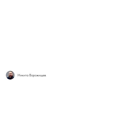
Никита Ворожищев